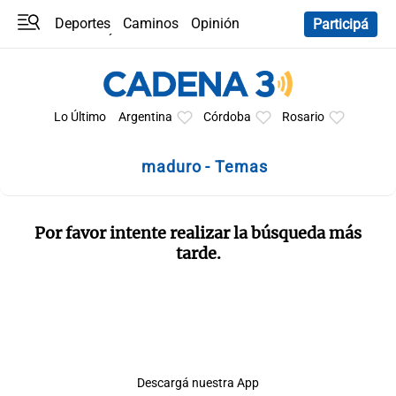
Deportes
Caminos
Opinión
Participá
Programas
Últimas coberturas
Últimas 24 h
En YouTube
Clima
Horóscopo
Lo Último
Argentina
Córdoba
Rosario
maduro - Temas
Por favor intente realizar la búsqueda más
tarde.
Descargá nuestra App