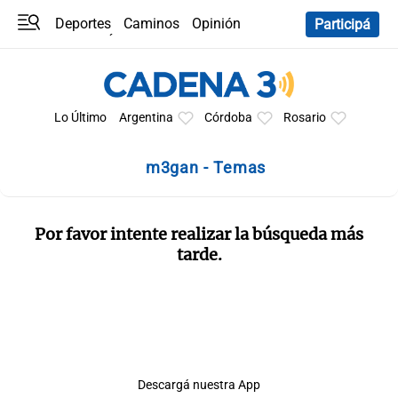
Deportes
Caminos
Opinión
Participá
Programas
Últimas coberturas
Últimas 24 h
En YouTube
Clima
Horóscopo
Lo Último
Argentina
Córdoba
Rosario
m3gan - Temas
Por favor intente realizar la búsqueda más
tarde.
Descargá nuestra App