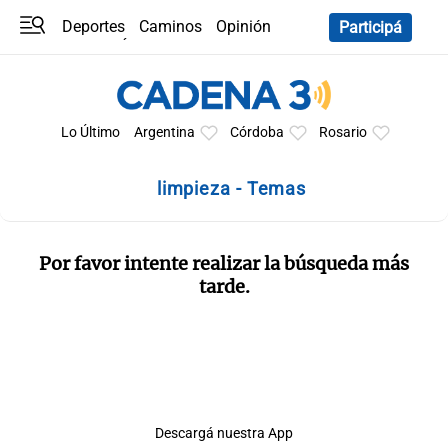
Deportes
Caminos
Opinión
Participá
Programas
Últimas coberturas
Últimas 24 h
En YouTube
Clima
Horóscopo
Lo Último
Argentina
Córdoba
Rosario
limpieza - Temas
Por favor intente realizar la búsqueda más
tarde.
Descargá nuestra App