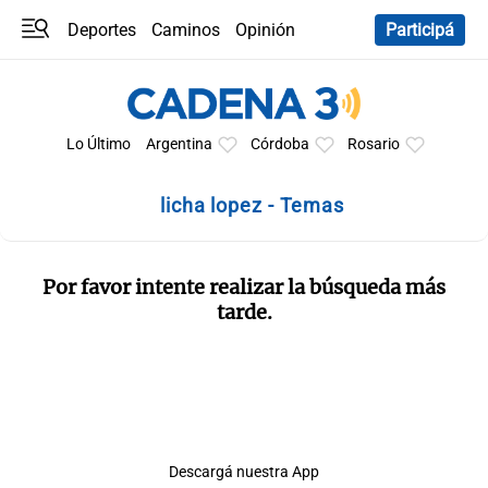
Deportes
Caminos
Opinión
Participá
Programas
Últimas coberturas
Últimas 24 h
En YouTube
Clima
Horóscopo
Lo Último
Argentina
Córdoba
Rosario
licha lopez - Temas
Por favor intente realizar la búsqueda más
tarde.
Descargá nuestra App