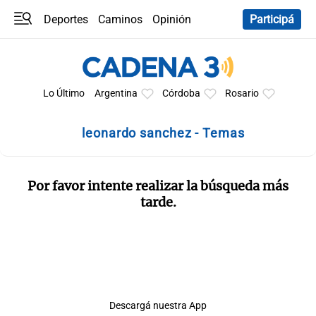
Deportes
Caminos
Opinión
Participá
Programas
Últimas coberturas
Últimas 24 h
En YouTube
Clima
Horóscopo
Lo Último
Argentina
Córdoba
Rosario
leonardo sanchez - Temas
Por favor intente realizar la búsqueda más
tarde.
Descargá nuestra App