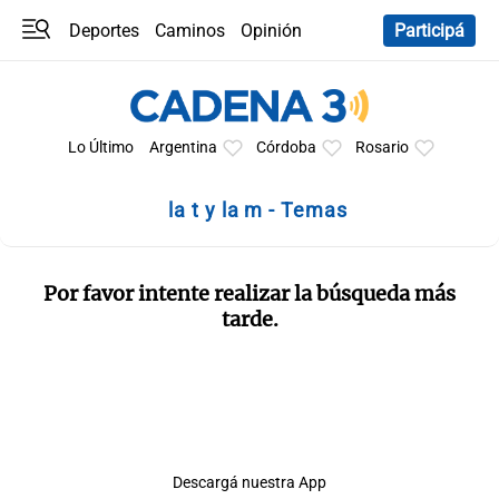
Deportes
Caminos
Opinión
Participá
Programas
Últimas coberturas
Últimas 24 h
En YouTube
Clima
Horóscopo
Lo Último
Argentina
Córdoba
Rosario
la t y la m - Temas
Por favor intente realizar la búsqueda más
tarde.
Descargá nuestra App