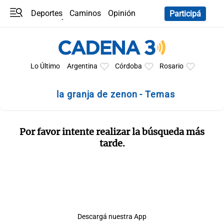
Deportes
Caminos
Opinión
Participá
Programas
Últimas coberturas
Últimas 24 h
En YouTube
Clima
Horóscopo
Lo Último
Argentina
Córdoba
Rosario
la granja de zenon - Temas
Por favor intente realizar la búsqueda más
tarde.
Descargá nuestra App