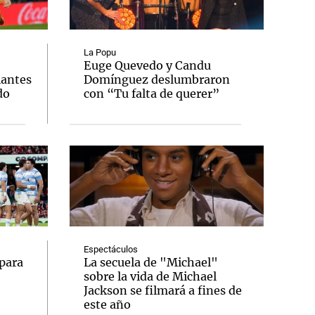
La Popu
Euge Quevedo y Candu
iantes
Domínguez deslumbraron
Notas
do
con “Tu falta de querer”
tas
Notas
Venezuela de
 Groenlandia
Comprometidos
Madur
Espectáculos
para
La secuela de "Michael"
sobre la vida de Michael
Jackson se filmará a fines de
este año