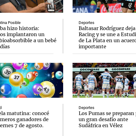
tina Posible
Deportes
ba hizo historia:
Baltasar Rodríguez deja
os implantaron un
Racing y se une a Estud
bioabsorbible a un bebé
de La Plata en un acuer
Notas
Notas
No
días
importante
e en Cadena 3
El huracán de Arequito
Cadena 3 en
d
Deportes
ela matutina: conocé
Los Pumas se preparan 
úmeros ganadores de
un gran desafío ante
ernes 7 de agosto.
Sudáfrica en Vélez