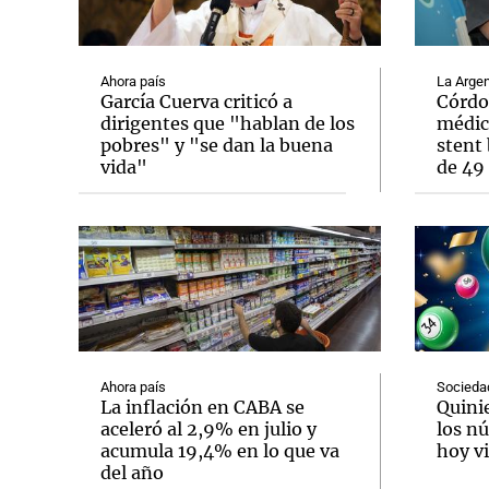
Ahora país
La Argen
García Cuerva criticó a
Córdo
dirigentes que "hablan de los
médic
pobres" y "se dan la buena
stent 
Notas
Notas
vida"
de 49 
Editorial
Mundial 2026
La Sol
Ahora país
Socieda
La inflación en CABA se
Quini
aceleró al 2,9% en julio y
los n
acumula 19,4% en lo que va
hoy vi
del año