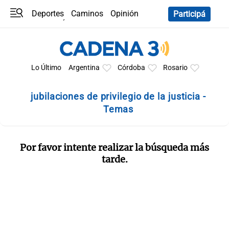
Deportes
Caminos
Opinión
Participá
Programas
Últimas coberturas
Últimas 24 h
En YouTube
Clima
Horóscopo
Lo Último
Argentina
Córdoba
Rosario
jubilaciones de privilegio de la justicia -
Temas
Por favor intente realizar la búsqueda más
tarde.