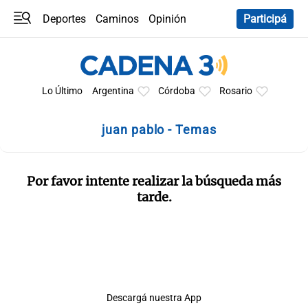
Deportes
Caminos
Opinión
Participá
Programas
Últimas coberturas
Últimas 24 h
En YouTube
Clima
Horóscopo
Lo Último
Argentina
Córdoba
Rosario
juan pablo - Temas
Por favor intente realizar la búsqueda más
tarde.
Descargá nuestra App