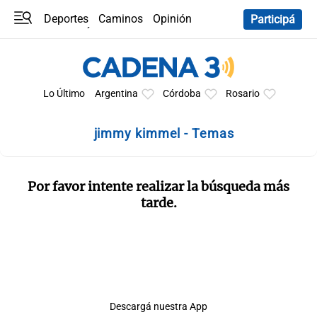
Deportes
Caminos
Opinión
Participá
Programas
Últimas coberturas
Últimas 24 h
En YouTube
Clima
Horóscopo
Lo Último
Argentina
Córdoba
Rosario
jimmy kimmel - Temas
Por favor intente realizar la búsqueda más
tarde.
Descargá nuestra App