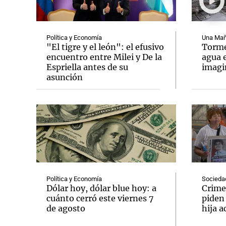
Política y Economía
Una Mañ
"El tigre y el león": el efusivo
Tormen
encuentro entre Milei y De la
agua 
Espriella antes de su
imag
Notas
Notas
asunción
Editorial
Mundial 2026
La Sol
Política y Economía
Socieda
Dólar hoy, dólar blue hoy: a
Crime
cuánto cerró este viernes 7
piden
de agosto
hija a