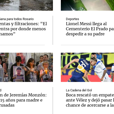
ana para todos Rosario
Deportes
tas y filtraciones: "El
Lionel Messi llega al
entra por donde menos
Cementerio El Prado pa
inamos"
despedir a su padre
Notas
Notas
No
e en Cadena 3
El huracán de Arequito
Cadena 3 en
d
La Cadena del Gol
n de Jeremías Monzón:
Boca rescató un empate
 15 años para madre e
ante Vélez y dejó pasar 
cusadas
chance de acercarse a l