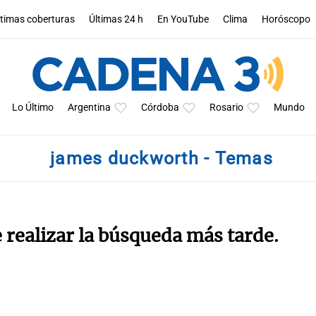
ltimas coberturas
Últimas 24 h
En YouTube
Clima
Horóscopo
Lo Último
Argentina
Córdoba
Rosario
Mundo
james duckworth - Temas
e realizar la búsqueda más tarde.