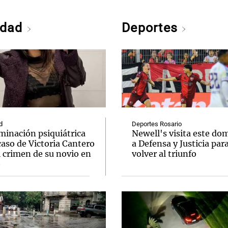
edad
Deportes
d
Deportes Rosario
minación psiquiátrica
Newell's visita este do
caso de Victoria Cantero
a Defensa y Justicia par
l crimen de su novio en
volver al triunfo
o