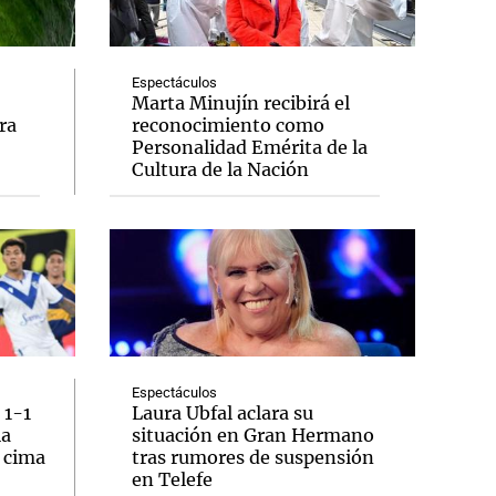
Espectáculos
Marta Minujín recibirá el
ra
reconocimiento como
Notas
Personalidad Emérita de la
tas
Notas
Cultura de la Nación
Venezuela de
 Groenlandia
Comprometidos
Madur
Espectáculos
 1-1
Laura Ubfal aclara su
la
situación en Gran Hermano
a cima
tras rumores de suspensión
en Telefe