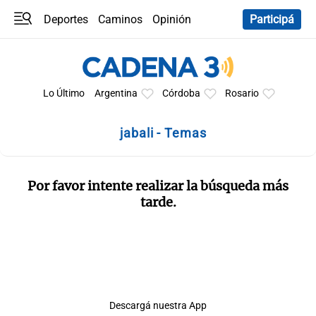
Deportes
Caminos
Opinión
Participá
Programas
Últimas coberturas
Últimas 24 h
En YouTube
Clima
Horóscopo
Lo Último
Argentina
Córdoba
Rosario
jabali - Temas
Por favor intente realizar la búsqueda más
tarde.
Descargá nuestra App