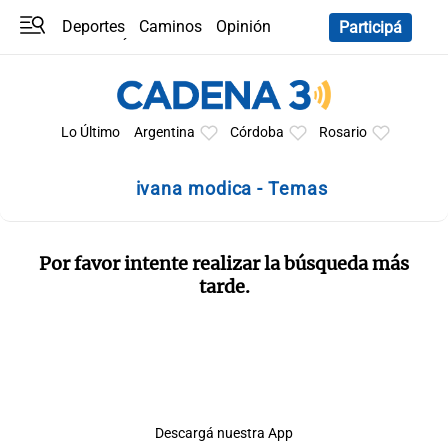
Deportes
Caminos
Opinión
Participá
Programas
Últimas coberturas
Últimas 24 h
En YouTube
Clima
Horóscopo
Lo Último
Argentina
Córdoba
Rosario
ivana modica - Temas
Por favor intente realizar la búsqueda más
tarde.
Descargá nuestra App