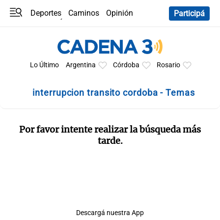
Deportes
Caminos
Opinión
Participá
Programas
Últimas coberturas
Últimas 24 h
En YouTube
Clima
Horóscopo
Lo Último
Argentina
Córdoba
Rosario
interrupcion transito cordoba - Temas
Por favor intente realizar la búsqueda más
tarde.
Descargá nuestra App