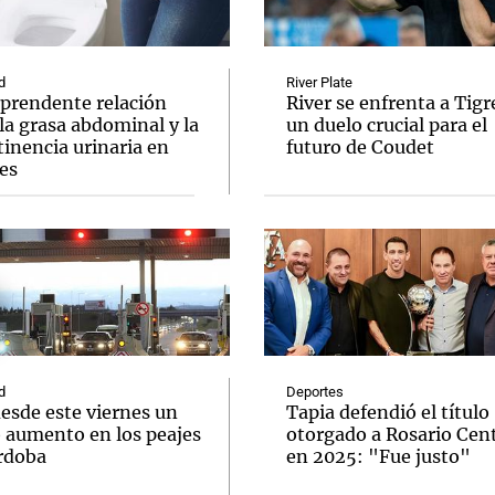
d
River Plate
rprendente relación
River se enfrenta a Tigr
la grasa abdominal y la
un duelo crucial para el
inencia urinaria en
futuro de Coudet
Notas
Notas
No
es
e en Cadena 3
El huracán de Arequito
Cadena 3 en
d
Deportes
esde este viernes un
Tapia defendió el título
 aumento en los peajes
otorgado a Rosario Cent
rdoba
en 2025: "Fue justo"