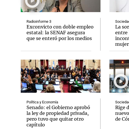
Radioinforme 3
Socieda
Exconvicto con doble empleo
La so
estatal: la SENAF asegura
entre 
que se enteró por los medios
incont
Notas
Notas
mujer
Editorial
Mundial 2026
La Sol
Política y Economía
Socieda
Senado: el Gobierno aprobó
Rige d
la ley de propiedad privada,
nuevo
pero tuvo que quitar otro
de Có
capítulo