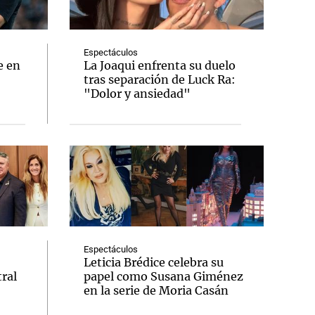
Espectáculos
e en
La Joaqui enfrenta su duelo
tras separación de Luck Ra:
Notas
"Dolor y ansiedad"
tas
Notas
Venezuela de
 Groenlandia
Comprometidos
Madur
Espectáculos
Leticia Brédice celebra su
ral
papel como Susana Giménez
en la serie de Moria Casán