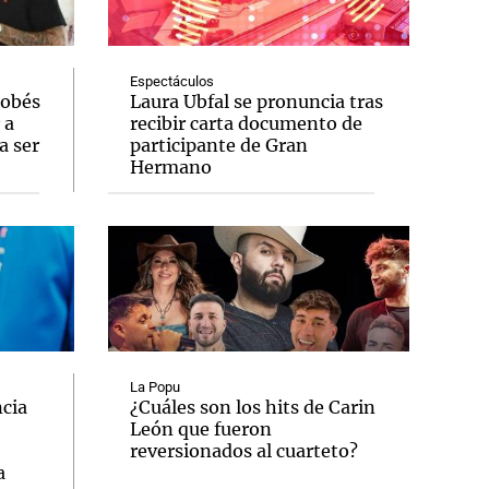
Espectáculos
dobés
Laura Ubfal se pronuncia tras
 a
recibir carta documento de
Notas
a ser
participante de Gran
tas
Notas
Hermano
Venezuela de
 Groenlandia
Comprometidos
Madur
La Popu
cia
¿Cuáles son los hits de Carin
León que fueron
reversionados al cuarteto?
a