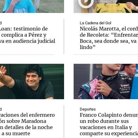
d
La Cadena del Gol
Loan: testimonio de
Nicolás Marotta, el cor
 complica a Pérez y
de Recoleta: “Enfrentar
va en audiencia judicial
Boca, sea donde sea, va 
Notas
Notas
No
lindo”
e en Cadena 3
El huracán de Arequito
Cadena 3 en
d
Deportes
raciones del enfermero
Franco Colapinto denun
ón sobre Maradona
un robo durante sus
n detalles de la noche
vacaciones en Italia y
a a su muerte
comparte su experienci