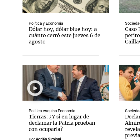
Política y Economía
Socieda
Dólar hoy, dólar blue hoy: a
Caso 
cuánto cerró este jueves 6 de
perito
agosto
Cailla
Notas
Notas
Editorial
Mundial 2026
La Sol
Política esquina Economía
Socieda
Tierras: ¿Y si en lugar de
Decla
declamar la Patria prueban
Almir
con ocuparla?
revela
previ
Por
Adrián Simioni