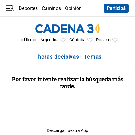
Deportes
Caminos
Opinión
Participá
Programas
Últimas coberturas
Últimas 24 h
En YouTube
Clima
Horóscopo
Lo Último
Argentina
Córdoba
Rosario
horas decisivas - Temas
Por favor intente realizar la búsqueda más
tarde.
Descargá nuestra App