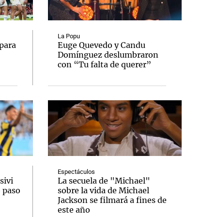
La Popu
para
Euge Quevedo y Candu
Domínguez deslumbraron
Notas
con “Tu falta de querer”
tas
Notas
Venezuela de
 Groenlandia
Comprometidos
Madur
Espectáculos
sivi
La secuela de "Michael"
o paso
sobre la vida de Michael
Jackson se filmará a fines de
este año