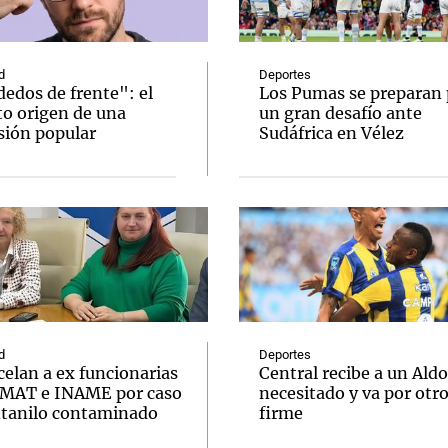
d
Deportes
edos de frente": el
Los Pumas se preparan 
to origen de una
un gran desafío ante
sión popular
Sudáfrica en Vélez
Notas
Notas
No
e en Cadena 3
El huracán de Arequito
Cadena 3 en
d
Deportes
elan a ex funcionarias
Central recibe a un Aldo
MAT e INAME por caso
necesitado y va por otr
ntanilo contaminado
firme