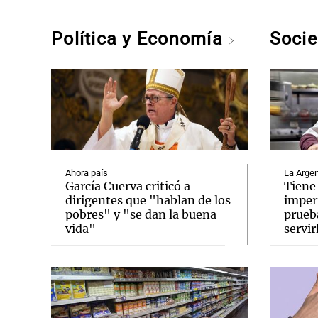
Política y Economía
Soci
Ahora país
La Argen
García Cuerva criticó a
Tiene
dirigentes que "hablan de los
imper
pobres" y "se dan la buena
prueb
vida"
servir