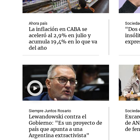
Ahora país
Socieda
La inflación en CABA se
"Dos d
aceleró al 2,9% en julio y
insóli
acumula 19,4% en lo que va
expre
Notas
Notas
del año
Editorial
Mundial 2026
La Sol
Siempre Juntos Rosario
Socieda
Lewandowski contra el
Excarc
Gobierno: "Es un proyecto de
de AN
país que apunta a una
de fe
Argentina extractivista"