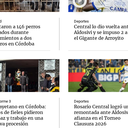
d
Deportes
taron a 146 perros
Central lo dio vuelta an
ados durante
Aldosivi y se impuso 2 a
amientos a dos
el Gigante de Arroyito
Notas
Notas
No
eros en Córdoba
e en Cadena 3
El huracán de Arequito
Cadena 3 en
forme 3
Deportes
ayetano en Córdoba:
Rosario Central logró u
s de fieles pidieron
remontada ante Aldosivi
az y trabajo en una
afianza en el Torneo
va procesión
Clausura 2026