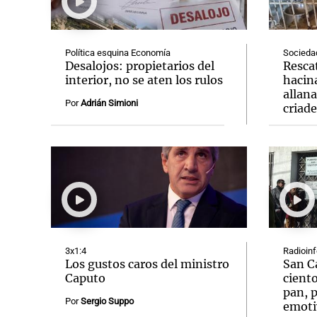
Política esquina Economía
Socieda
Desalojos: propietarios del
Resca
interior, no se aten los rulos
hacin
allan
Notas
Notas
Por
Adrián Simioni
criad
Editorial
Mundial 2026
La Sol
3x1:4
Radioin
Los gustos caros del ministro
San C
Caputo
ciento
pan, p
Por
Sergio Suppo
emoti