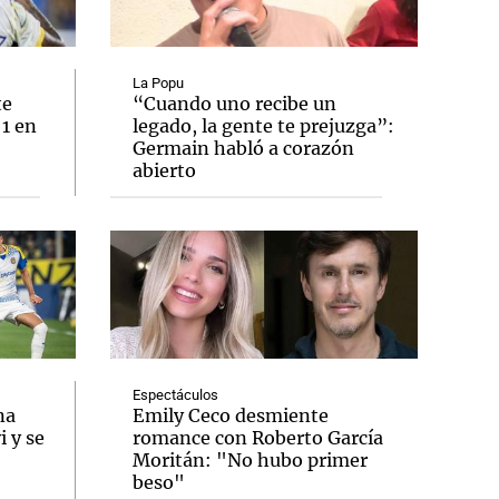
La Popu
te
“Cuando uno recibe un
 1 en
legado, la gente te prejuzga”:
Notas
Germain habló a corazón
tas
Notas
abierto
Venezuela de
 Groenlandia
Comprometidos
Madur
Espectáculos
na
Emily Ceco desmiente
 y se
romance con Roberto García
Moritán: "No hubo primer
beso"