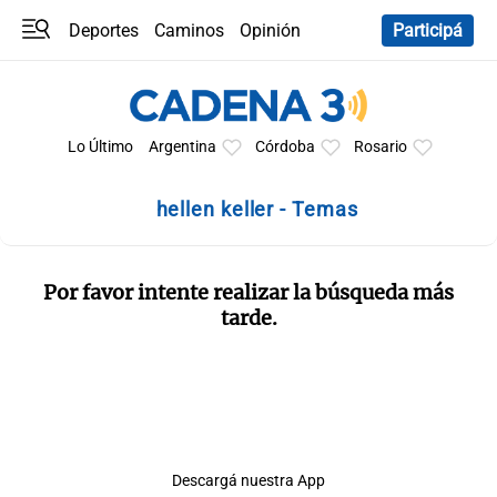
Deportes
Caminos
Opinión
Participá
Programas
Últimas coberturas
Últimas 24 h
En YouTube
Clima
Horóscopo
Lo Último
Argentina
Córdoba
Rosario
hellen keller - Temas
Por favor intente realizar la búsqueda más
tarde.
Descargá nuestra App