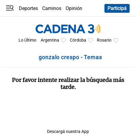
Deportes
Caminos
Opinión
Participá
Programas
Últimas coberturas
Últimas 24 h
En YouTube
Clima
Horóscopo
Lo Último
Argentina
Córdoba
Rosario
gonzalo crespo - Temas
Por favor intente realizar la búsqueda más
tarde.
Descargá nuestra App