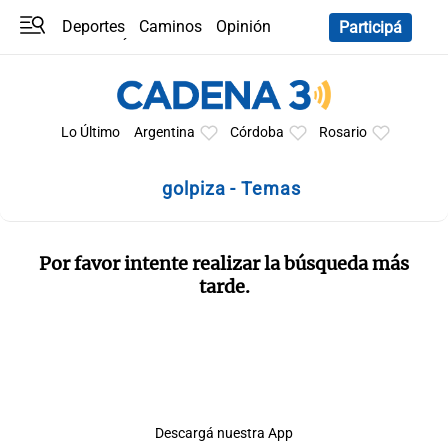
Deportes
Caminos
Opinión
Participá
Programas
Últimas coberturas
Últimas 24 h
En YouTube
Clima
Horóscopo
Lo Último
Argentina
Córdoba
Rosario
golpiza - Temas
Por favor intente realizar la búsqueda más
tarde.
Descargá nuestra App