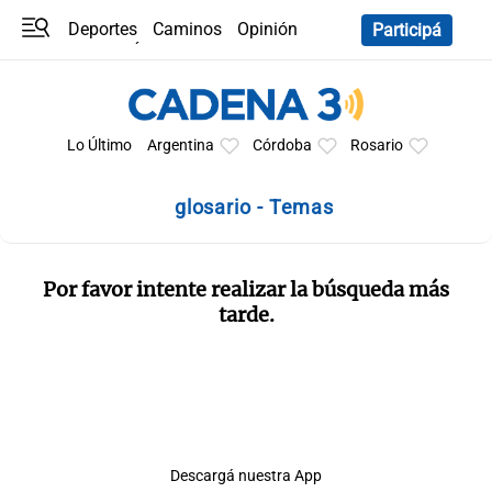
Deportes
Caminos
Opinión
Participá
Programas
Últimas coberturas
Últimas 24 h
En YouTube
Clima
Horóscopo
Lo Último
Argentina
Córdoba
Rosario
glosario - Temas
Por favor intente realizar la búsqueda más
tarde.
Descargá nuestra App