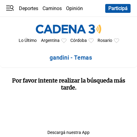
Deportes
Caminos
Opinión
Participá
Programas
Últimas coberturas
Últimas 24 h
En YouTube
Clima
Horóscopo
Lo Último
Argentina
Córdoba
Rosario
gandini - Temas
Por favor intente realizar la búsqueda más
tarde.
Descargá nuestra App