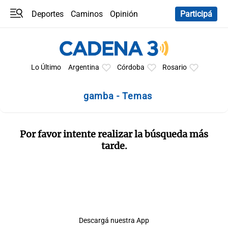
Deportes
Caminos
Opinión
Participá
Programas
Últimas coberturas
Últimas 24 h
En YouTube
Clima
Horóscopo
Lo Último
Argentina
Córdoba
Rosario
gamba - Temas
Por favor intente realizar la búsqueda más
tarde.
Descargá nuestra App