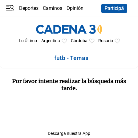
Deportes
Caminos
Opinión
Participá
Programas
Últimas coberturas
Últimas 24 h
En YouTube
Clima
Horóscopo
Lo Último
Argentina
Córdoba
Rosario
futb - Temas
Por favor intente realizar la búsqueda más
tarde.
Descargá nuestra App