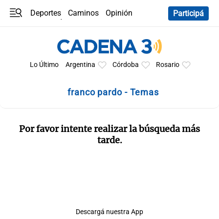
Deportes
Caminos
Opinión
Participá
Programas
Últimas coberturas
Últimas 24 h
En YouTube
Clima
Horóscopo
Lo Último
Argentina
Córdoba
Rosario
franco pardo - Temas
Por favor intente realizar la búsqueda más
tarde.
Descargá nuestra App