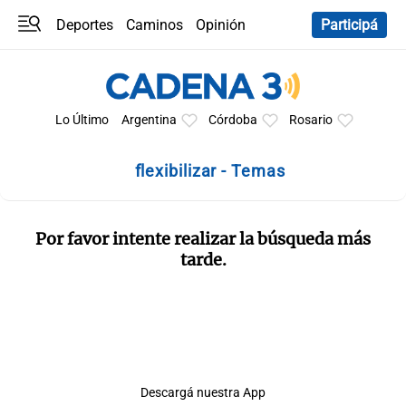
Deportes
Caminos
Opinión
Participá
Programas
Últimas coberturas
Últimas 24 h
En YouTube
Clima
Horóscopo
Lo Último
Argentina
Córdoba
Rosario
flexibilizar - Temas
Por favor intente realizar la búsqueda más
tarde.
Descargá nuestra App