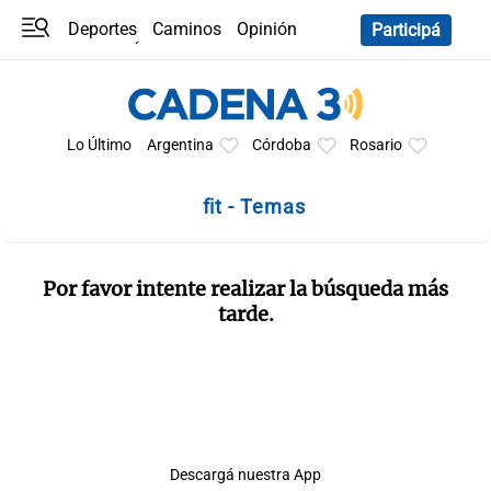
Deportes
Caminos
Opinión
Participá
Programas
Últimas coberturas
Últimas 24 h
En YouTube
Clima
Horóscopo
Lo Último
Argentina
Córdoba
Rosario
fit - Temas
Por favor intente realizar la búsqueda más
tarde.
Descargá nuestra App