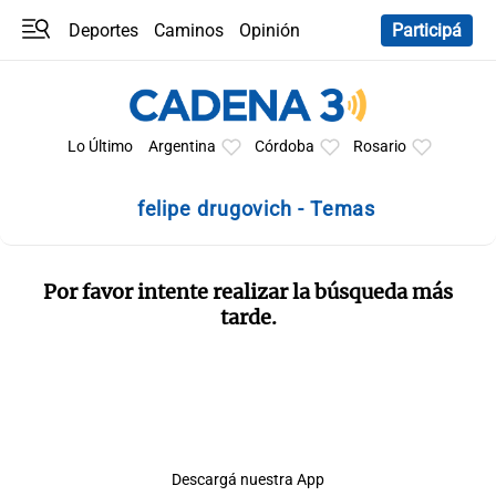
Deportes
Caminos
Opinión
Participá
Programas
Últimas coberturas
Últimas 24 h
En YouTube
Clima
Horóscopo
Lo Último
Argentina
Córdoba
Rosario
felipe drugovich - Temas
Por favor intente realizar la búsqueda más
tarde.
Descargá nuestra App