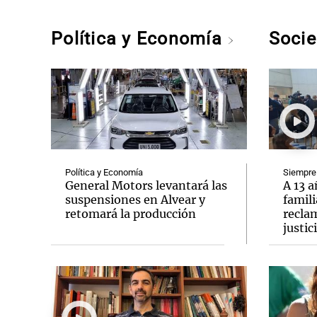
Política y Economía
Soci
Política y Economía
Siempre
General Motors levantará las
A 13 a
suspensiones en Alvear y
famili
retomará la producción
recla
justic