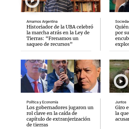
Amamos Argentina
Socieda
Historiador de la UBA celebró
Quién
la marcha atrás en la Ley de
por s
Tierras: “Frenamos un
encubr
Notas
Notas
saqueo de recursos”
explos
Editorial
Mundial 2026
La Sol
Política y Economía
Juntos
Los gobernadores jugaron un
Giro e
rol clave en la caída de
la que
capítulo de extranjerización
acusa
de tierras