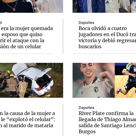
d
Deportes
 era la mujer quemada
Boca olvidó a cuatro
u esposo que quiso
jugadores en el Ducó tr
ir el ataque con la
victoria y debió regresar
Notas
Notas
No
ión de un celular
buscarlos
e en Cadena 3
El huracán de Arequito
Cadena 3 en
Deportes
n la causa de la mujer a
River Plate confirma la
 le “explotó el celular”:
llegada de Thiago Almad
n al marido de matarla
salida de Santiago Lenc
Burgos