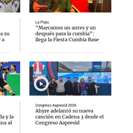
La Popu
"Marcamos un antes y un
as su
después para la cumbia":
Notas
 a
llega la Fiesta Cumbia Base
tas
Notas
Venezuela de
 Groenlandia
Comprometidos
Madur
Congreso Aapresid 2026
Ahyre adelantó su nueva
a y la
canción en Cadena 3 desde el
ina al
Congreso Aapresid