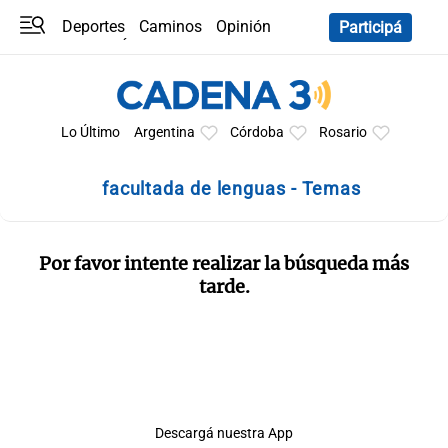
Deportes
Caminos
Opinión
Participá
Programas
Últimas coberturas
Últimas 24 h
En YouTube
Clima
Horóscopo
Lo Último
Argentina
Córdoba
Rosario
facultada de lenguas - Temas
Por favor intente realizar la búsqueda más
tarde.
Descargá nuestra App