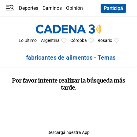
Deportes
Caminos
Opinión
Participá
Programas
Últimas coberturas
Últimas 24 h
En YouTube
Clima
Horóscopo
Lo Último
Argentina
Córdoba
Rosario
fabricantes de alimentos - Temas
Por favor intente realizar la búsqueda más
tarde.
Descargá nuestra App