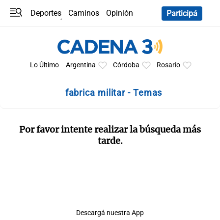
Deportes
Caminos
Opinión
Participá
Programas
Últimas coberturas
Últimas 24 h
En YouTube
Clima
Horóscopo
Lo Último
Argentina
Córdoba
Rosario
fabrica militar - Temas
Por favor intente realizar la búsqueda más
tarde.
Descargá nuestra App