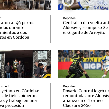
d
Deportes
taron a 146 perros
Central lo dio vuelta an
ados durante
Aldosivi y se impuso 2 a
amientos a dos
el Gigante de Arroyito
Notas
Notas
No
eros en Córdoba
e en Cadena 3
El huracán de Arequito
Cadena 3 en
forme 3
Deportes
ayetano en Córdoba:
Rosario Central logró u
s de fieles pidieron
remontada ante Aldosivi
az y trabajo en una
afianza en el Torneo
va procesión
Clausura 2026