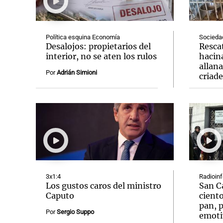
Política esquina Economía
Socieda
Desalojos: propietarios del
Resca
interior, no se aten los rulos
hacin
allan
Notas
Notas
Por
Adrián Simioni
criad
Editorial
Mundial 2026
La Sol
3x1:4
Radioin
Los gustos caros del ministro
San C
Caputo
ciento
pan, p
Por
Sergio Suppo
emoti