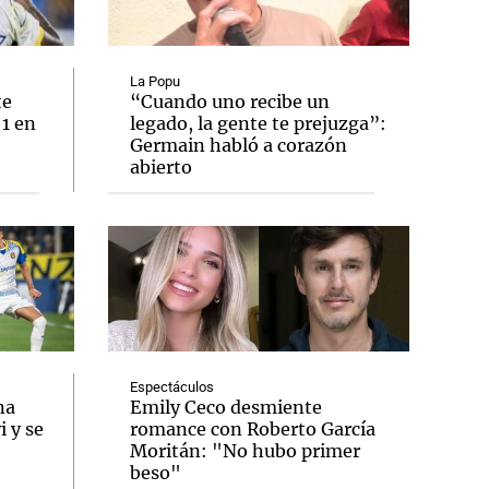
La Popu
te
“Cuando uno recibe un
 1 en
legado, la gente te prejuzga”:
Notas
Germain habló a corazón
tas
Notas
abierto
Venezuela de
 Groenlandia
Comprometidos
Madur
Espectáculos
na
Emily Ceco desmiente
 y se
romance con Roberto García
Moritán: "No hubo primer
beso"