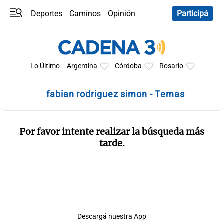
Deportes
Caminos
Opinión
Participá
Programas
Últimas coberturas
Últimas 24 h
En YouTube
Clima
Horóscopo
Lo Último
Argentina
Córdoba
Rosario
fabian rodriguez simon - Temas
Por favor intente realizar la búsqueda más
tarde.
Descargá nuestra App