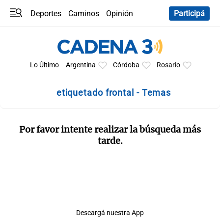
Deportes
Caminos
Opinión
Participá
Programas
Últimas coberturas
Últimas 24 h
En YouTube
Clima
Horóscopo
Lo Último
Argentina
Córdoba
Rosario
etiquetado frontal - Temas
Por favor intente realizar la búsqueda más
tarde.
Descargá nuestra App