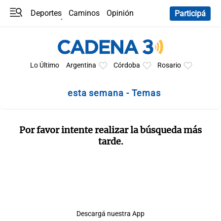
Deportes
Caminos
Opinión
Participá
Programas
Últimas coberturas
Últimas 24 h
En YouTube
Clima
Horóscopo
Lo Último
Argentina
Córdoba
Rosario
esta semana - Temas
Por favor intente realizar la búsqueda más
tarde.
Descargá nuestra App