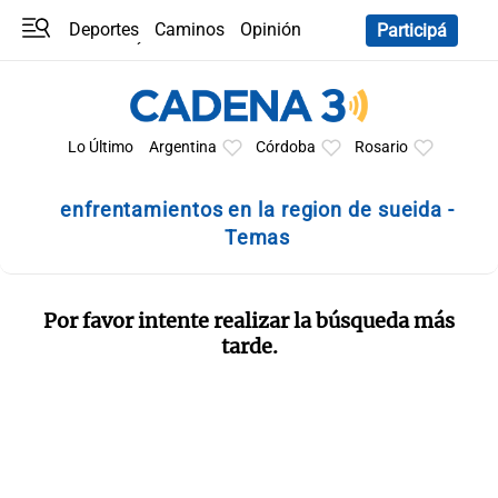
Deportes
Caminos
Opinión
Participá
Programas
Últimas coberturas
Últimas 24 h
En YouTube
Clima
Horóscopo
Lo Último
Argentina
Córdoba
Rosario
enfrentamientos en la region de sueida -
Temas
Por favor intente realizar la búsqueda más
tarde.