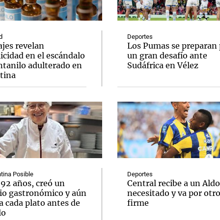
d
Deportes
jes revelan
Los Pumas se preparan 
icidad en el escándalo
un gran desafío ante
ntanilo adulterado en
Sudáfrica en Vélez
Notas
Notas
No
tina
e en Cadena 3
El huracán de Arequito
Cadena 3 en
tina Posible
Deportes
 92 años, creó un
Central recibe a un Aldo
io gastronómico y aún
necesitado y va por otr
a cada plato antes de
firme
lo