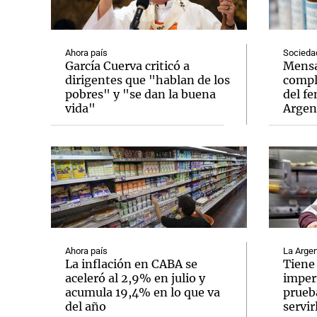
Ahora país
Socieda
García Cuerva criticó a
Mensa
dirigentes que "hablan de los
compl
pobres" y "se dan la buena
del fe
Notas
Notas
vida"
Argen
Editorial
Mundial 2026
La Sol
Ahora país
La Argen
La inflación en CABA se
Tiene
aceleró al 2,9% en julio y
imper
acumula 19,4% en lo que va
prueb
del año
servir