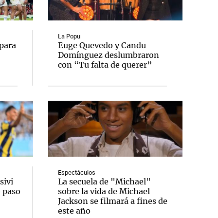
La Popu
para
Euge Quevedo y Candu
Domínguez deslumbraron
Notas
con “Tu falta de querer”
tas
Notas
Venezuela de
 Groenlandia
Comprometidos
Madur
Espectáculos
sivi
La secuela de "Michael"
o paso
sobre la vida de Michael
Jackson se filmará a fines de
este año