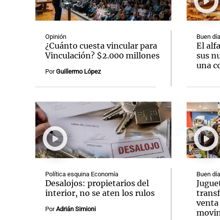
Opinión
Buen día
¿Cuánto cuesta vincular para
El alf
Vinculación? $2.000 millones
sus n
una c
Notas
Notas
Por
Guillermo López
Editorial
Mundial 2026
La Sol
Política esquina Economía
Buen día
Desalojos: propietarios del
Jugue
interior, no se aten los rulos
transf
venta 
Por
Adrián Simioni
movim