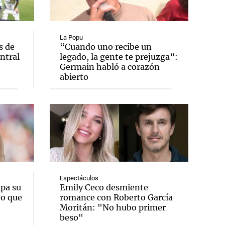
La Popu
s de
“Cuando uno recibe un
entral
legado, la gente te prejuzga”:
Notas
Germain habló a corazón
tas
Notas
abierto
Venezuela de
 Groenlandia
Comprometidos
Madur
Espectáculos
ipa su
Emily Ceco desmiente
eo que
romance con Roberto García
Moritán: "No hubo primer
beso"