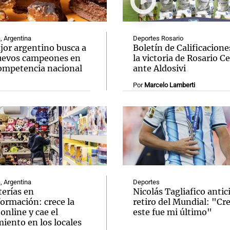
, Argentina
Deportes Rosario
ajor argentino busca a
Boletín de Calificacione
uevos campeones en
la victoria de Rosario C
ompetencia nacional
ante Aldosivi
Notas
Notas
No
Por
Marcelo Lamberti
e en Cadena 3
El huracán de Arequito
Cadena 3 en
, Argentina
Deportes
terías en
Nicolás Tagliafico antic
ormación: crece la
retiro del Mundial: "Cr
online y cae el
este fue mi último"
iento en los locales