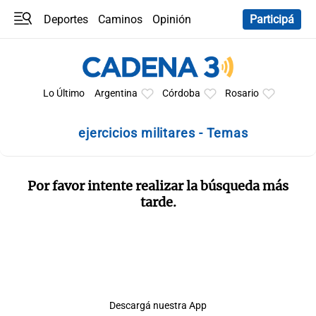
Deportes
Caminos
Opinión
Participá
Programas
Últimas coberturas
Últimas 24 h
En YouTube
Clima
Horóscopo
Lo Último
Argentina
Córdoba
Rosario
ejercicios militares - Temas
Por favor intente realizar la búsqueda más
tarde.
Descargá nuestra App