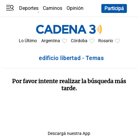
Deportes
Caminos
Opinión
Participá
Programas
Últimas coberturas
Últimas 24 h
En YouTube
Clima
Horóscopo
Lo Último
Argentina
Córdoba
Rosario
edificio libertad - Temas
Por favor intente realizar la búsqueda más
tarde.
Descargá nuestra App