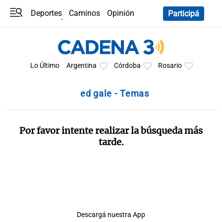
Deportes
Caminos
Opinión
Participá
Programas
Últimas coberturas
Últimas 24 h
En YouTube
Clima
Horóscopo
Lo Último
Argentina
Córdoba
Rosario
ed gale - Temas
Por favor intente realizar la búsqueda más
tarde.
Descargá nuestra App