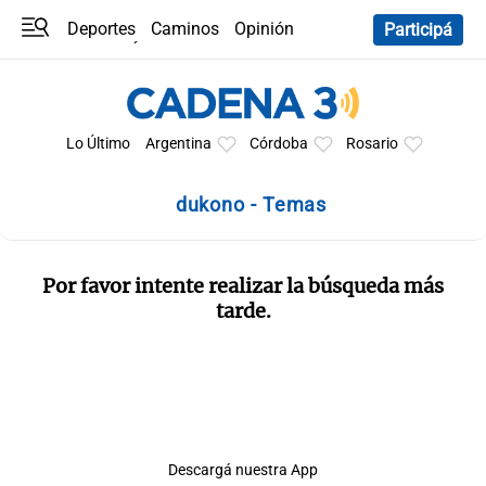
Deportes
Caminos
Opinión
Participá
Programas
Últimas coberturas
Últimas 24 h
En YouTube
Clima
Horóscopo
Lo Último
Argentina
Córdoba
Rosario
dukono - Temas
Por favor intente realizar la búsqueda más
tarde.
Descargá nuestra App