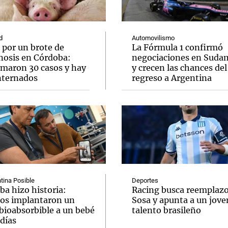
d
Automovilismo
 por un brote de
La Fórmula 1 confirmó
inosis en Córdoba:
negociaciones en Suda
rmaron 30 casos y hay
y crecen las chances del
Notas
Notas
No
internados
regreso a Argentina
e en Cadena 3
El huracán de Arequito
Cadena 3 en
tina Posible
Deportes
ba hizo historia:
Racing busca reemplazo
os implantaron un
Sosa y apunta a un jove
bioabsorbible a un bebé
talento brasileño
días