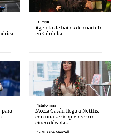
La Popu
Agenda de bailes de cuarteto
mérica
en Córdoba
Notas
tas
Notas
Venezuela de
 Groenlandia
Comprometidos
Madur
Plataformas
 para
Moria Casán llega a Netflix
n
con una serie que recorre
cinco décadas
Por
Susana Manzelli