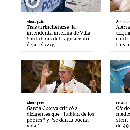
Ahora país
Socieda
Tras atrincherarse, la
Alerta
intendenta interina de Villa
triqu
Santa Cruz del Lago aceptó
confi
Notas
Notas
dejar el cargo
tres 
Editorial
Mundial 2026
La Sol
Ahora país
La Argen
García Cuerva criticó a
Córdo
dirigentes que "hablan de los
médic
pobres" y "se dan la buena
stent 
vida"
de 49 