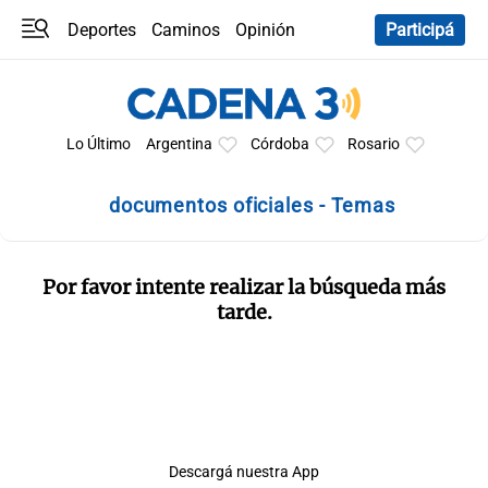
Deportes
Caminos
Opinión
Participá
Programas
Últimas coberturas
Últimas 24 h
En YouTube
Clima
Horóscopo
Lo Último
Argentina
Córdoba
Rosario
documentos oficiales - Temas
Por favor intente realizar la búsqueda más
tarde.
Descargá nuestra App