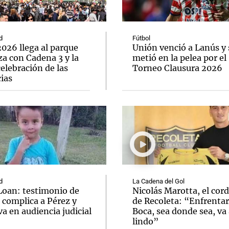
d
Fútbol
026 llega al parque
Unión venció a Lanús y 
a con Cadena 3 y la
metió en la pelea por el
elebración de las
Torneo Clausura 2026
Notas
Notas
No
ias
e en Cadena 3
El huracán de Arequito
Cadena 3 en
d
La Cadena del Gol
Loan: testimonio de
Nicolás Marotta, el cor
 complica a Pérez y
de Recoleta: “Enfrentar
va en audiencia judicial
Boca, sea donde sea, va 
lindo”