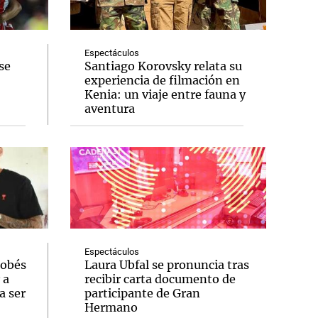
Espectáculos
se
Santiago Korovsky relata su
experiencia de filmación en
Notas
Kenia: un viaje entre fauna y
tas
Notas
aventura
Venezuela de
 Groenlandia
Comprometidos
Madur
Espectáculos
dobés
Laura Ubfal se pronuncia tras
 a
recibir carta documento de
a ser
participante de Gran
Hermano