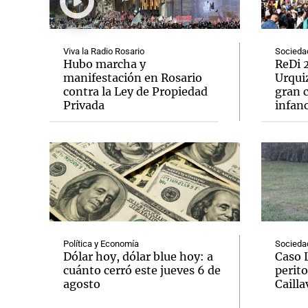
Viva la Radio Rosario
Socieda
Hubo marcha y
ReDi 2
manifestación en Rosario
Urquiz
contra la Ley de Propiedad
gran c
Notas
Notas
Privada
infanc
Editorial
Mundial 2026
La Sol
Política y Economía
Socieda
Dólar hoy, dólar blue hoy: a
Caso 
cuánto cerró este jueves 6 de
perito
agosto
Cailla