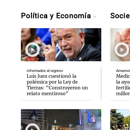
Política y Economía
Soci
Informados al regreso
Amamos 
Luis Juez cuestionó la
Medic
polémica por la Ley de
la ay
Tierras: "Construyeron un
fertil
relato mentiroso"
millo