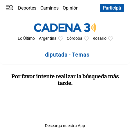
Deportes
Caminos
Opinión
Participá
Programas
Últimas coberturas
Últimas 24 h
En YouTube
Clima
Horóscopo
Lo Último
Argentina
Córdoba
Rosario
diputada - Temas
Por favor intente realizar la búsqueda más
tarde.
Descargá nuestra App